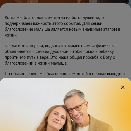
Когда мы благословляем детей на богослужении, то
подчеркиваем важность этого события. Для семьи
благословение малыша является новым значимым этапом в
жизни.
Так же и для церкви, ведь в этот момент семья физическая
объединяется с семьей духовной, чтобы помочь ребенку
пройти его путь в вере. Это наша общая просьба к Богу о
благословении в жизни малыша.
По обыкновению, мы благословляем детей в первые выходные
месяца на богослужениях в 11:00, 14:00 и 17:30 в воскресенье.
Чтобы вместе с церковью благословить своего малыша на
богослужении, пожалуйста, заполните специальную анкету по
ссылке ниже. Там же вы сможете указать удобное время
богослужения.
Показать полностью