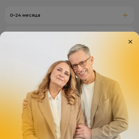
0–24 месяца
старше 2 лет
7–10 лет
Игровая комната
* Местная религиозная организация Библейский центр христиан веры
евангельской «Слово жизни» ОГРН 1037739249569, зарегистрирована в
Минюсте РФ, бланк № 76 08941, учетный № 7711010455, дата выдачи
27.12.2010г.
«Политика в отношении обработки персональных данных»
Договор публичная оферта о добровольном пожертвовании